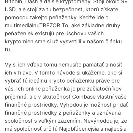
Bitcoin, Dash a ďalšie kryptomeny. Stojí okolo 99
USD, ale stojí za tu bezpečnosť, ktorú získate
pomocou takejto peňaženky. Keďže ide o
multimediálnuTREZOR To, aké základne druhy
peňaženiek existujú pre úschovu vašich
kryptomien sme si už vysvetlili v našom článku
tu.
Vy si ich vďaka tomu nemusíte pamätať a nosiť
ich v hlave. V tomto návode si ukážeme, ako si
vybrať tú ideálnu krypto peňaženku práve pre
vás. Ich online peňaženka je pre začiatočníkov
príjemná, ale v skutočnosť Coinbase vlastní vaše
finančné prostriedky. Výhodou je možnosť pridať
finančné prostriedky z peňaženky a uznávaná
spoločnosť s veľkým zázemím. Nevýhodou je, že
má spoločnosť určitú Najobľúbenejšia a najlepšia