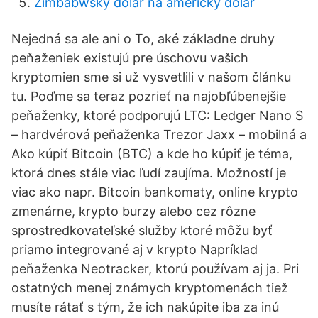
Zimbabwský dolár na americký dolár
Nejedná sa ale ani o To, aké základne druhy
peňaženiek existujú pre úschovu vašich
kryptomien sme si už vysvetlili v našom článku
tu. Poďme sa teraz pozrieť na najobľúbenejšie
peňaženky, ktoré podporujú LTC: Ledger Nano S
– hardvérová peňaženka Trezor Jaxx – mobilná a
Ako kúpiť Bitcoin (BTC) a kde ho kúpiť je téma,
ktorá dnes stále viac ľudí zaujíma. Možností je
viac ako napr. Bitcoin bankomaty, online krypto
zmenárne, krypto burzy alebo cez rôzne
sprostredkovateľské služby ktoré môžu byť
priamo integrované aj v krypto Napríklad
peňaženka Neotracker, ktorú používam aj ja. Pri
ostatných menej známych kryptomenách tiež
musíte rátať s tým, že ich nakúpite iba za inú