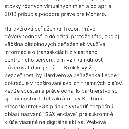
stovky rôznych virtuálnych mien a od apríla
2018 pribudla podpora práve pre Monero.
Hardvérová peňaženka Trezor. Práve
dôveryhodnosť je dôležitá, pretože táto, ako aj
väčšina bitcoinových peňaženiek využíva
informácie o transakciách z vlastného
centrálneho serveru, čím vzniká nutnosť
dôverovať danej službe. Krok k vyššej
bezpečnosti by Hardvérová peňaženka Ledger
pokračuje v rozširovaní svojich firemných cieľov,
keďže spustenie práve odhalilo partnerstvo so
spoločnosťou Intel založenou v Kalifornii.
Riešenie Intel SGX plánuje vytvoriť bezpečnú
oblasť nazvanú “SGX enclave” pre súkromné
kľúče viazané na digitálne aktíva. Webová