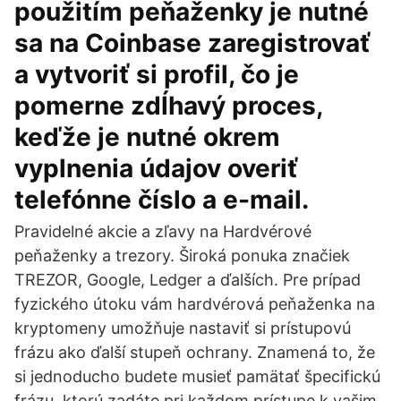
použitím peňaženky je nutné
sa na Coinbase zaregistrovať
a vytvoriť si profil, čo je
pomerne zdĺhavý proces,
keďže je nutné okrem
vyplnenia údajov overiť
telefónne číslo a e-mail.
Pravidelné akcie a zľavy na Hardvérové
peňaženky a trezory. Široká ponuka značiek
TREZOR, Google, Ledger a ďalších. Pre prípad
fyzického útoku vám hardvérová peňaženka na
kryptomeny umožňuje nastaviť si prístupovú
frázu ako ďalší stupeň ochrany. Znamená to, že
si jednoducho budete musieť pamätať špecifickú
frázu, ktorú zadáte pri každom prístupe k vašim