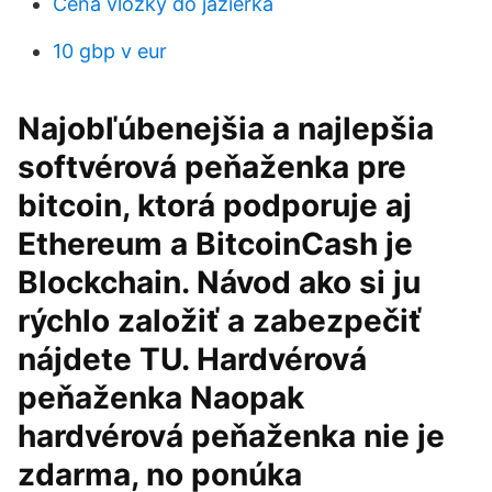
Cena vložky do jazierka
10 gbp v eur
Najobľúbenejšia a najlepšia
softvérová peňaženka pre
bitcoin, ktorá podporuje aj
Ethereum a BitcoinCash je
Blockchain. Návod ako si ju
rýchlo založiť a zabezpečiť
nájdete TU. Hardvérová
peňaženka Naopak
hardvérová peňaženka nie je
zdarma, no ponúka