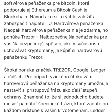
softvérová peňaženka pre bitcoin, ktorá
podporuje aj Ethereum a BitcoinCash je
Blockchain. Návod ako si ju rýchlo založiť a
zabezpečiť nájdete TU. Hardvérová peňaženka
Naopak hardvérová peňaženka nie je zdarma, no
ponúka Trezor – Najbezpečnejšia peňaženka pre
vás Najbezpečnejší spôsob, ako v súčasnosti
uchovávať kryptomeny, je kúpiť si hardwarovú
peňaženku Trezor.
Široká ponuka značiek TREZOR, Google, Ledger
a ďalších. Pre prípad fyzického útoku vám
hardvérová peňaženka na kryptomeny umožňuje
nastaviť si prístupovú frázu ako ďalší stupeň
ochrany. Znamená to, že si jednoducho budete
musieť pamätať špecifickú frázu, ktorú zadáte pri
každom prístupe k vašim kryptomenám. Ledger