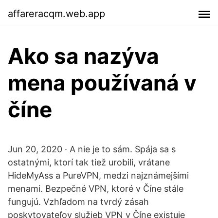
affareracqm.web.app
Ako sa nazýva
mena používaná v
číne
Jun 20, 2020 · A nie je to sám. Spája sa s
ostatnými, ktorí tak tiež urobili, vrátane
HideMyAss a PureVPN, medzi najznámejšími
menami. Bezpečné VPN, ktoré v Číne stále
fungujú. Vzhľadom na tvrdý zásah
poskytovateľov služieb VPN v Číne existuje