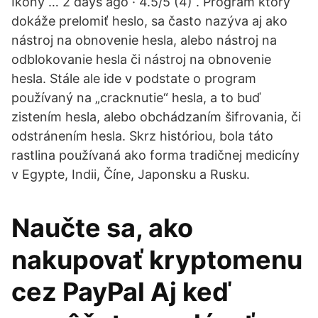
Ikony … 2 days ago · 4.5/5 (4) . Program ktorý
dokáže prelomiť heslo, sa často nazýva aj ako
nástroj na obnovenie hesla, alebo nástroj na
odblokovanie hesla či nástroj na obnovenie
hesla. Stále ale ide v podstate o program
používaný na „cracknutie“ hesla, a to buď
zistením hesla, alebo obchádzaním šifrovania, či
odstránením hesla. Skrz históriou, bola táto
rastlina používaná ako forma tradičnej medicíny
v Egypte, Indii, Číne, Japonsku a Rusku.
Naučte sa, ako
nakupovať kryptomenu
cez PayPal Aj keď