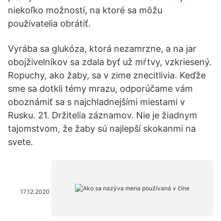
niekoľko možností, na ktoré sa môžu
používatelia obrátiť.
Vyrába sa glukóza, ktorá nezamrzne, a na jar
obojživelníkov sa zdala byť už mŕtvy, vzkriesený.
Ropuchy, ako žaby, sa v zime znecitlivia. Keďže
sme sa dotkli témy mrazu, odporúčame vám
oboznámiť sa s najchladnejšími miestami v
Rusku. 21. Držitelia záznamov. Nie je žiadnym
tajomstvom, že žaby sú najlepší skokanmi na
svete.
17.12.2020