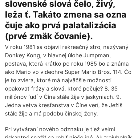
slovenské slová čelo, živý,
leža ť. Takáto zmena sa ozna
čuje ako prvá palatalizácia
(prvé zmäk čovanie).
V roku 1981 sa objavil rekreačný stroj nazývaný
Donkey Kong, v hlavnej úlohe Jumpman,
postava, ktorá krátko po roku 1985 bola známa
ako Mario vo videohre Super Mario Bros. 114. Čo
je to zviera, ktoré má najväčšie možnosti
opakovať frázy a slová, ktoré počuje? 8. 35
miliónov ľudí v Číne stále žije v jaskyniach. 9.
Jedna vetva kresťanstva v Číne verí, že Ježiš
stále žije a má podobu čínskej ženy.
Pri vytváraní nového odznaku je tiež veľmi
riskantné snažiť sa robiť niečo iné. Ak trojuholník