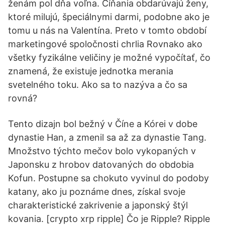
ženám pol dňa voľna. Číňania obdarúvajú ženy,
ktoré milujú, špeciálnymi darmi, podobne ako je
tomu u nás na Valentína. Preto v tomto období
marketingové spoločnosti chrlia Rovnako ako
všetky fyzikálne veličiny je možné vypočítať, čo
znamená, že existuje jednotka merania
svetelného toku. Ako sa to nazýva a čo sa
rovná?
Tento dizajn bol bežný v Číne a Kórei v dobe
dynastie Han, a zmenil sa až za dynastie Tang.
Množstvo týchto mečov bolo vykopaných v
Japonsku z hrobov datovaných do obdobia
Kofun. Postupne sa chokuto vyvinul do podoby
katany, ako ju poznáme dnes, získal svoje
charakteristické zakrivenie a japonský štýl
kovania. [crypto xrp ripple] Čo je Ripple? Ripple