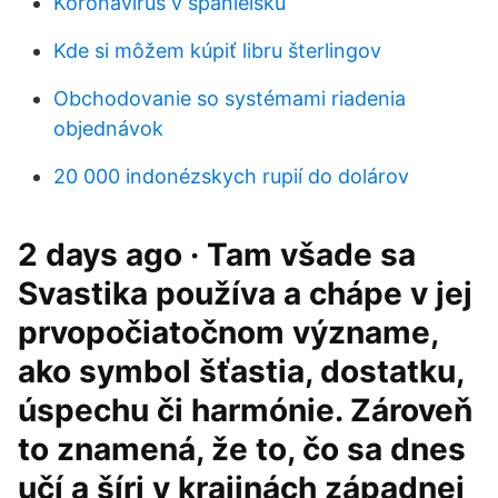
Koronavírus v španielsku
Kde si môžem kúpiť libru šterlingov
Obchodovanie so systémami riadenia
objednávok
20 000 indonézskych rupií do dolárov
2 days ago · Tam všade sa
Svastika používa a chápe v jej
prvopočiatočnom význame,
ako symbol šťastia, dostatku,
úspechu či harmónie. Zároveň
to znamená, že to, čo sa dnes
učí a šíri v krajinách západnej