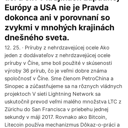
Európy a USA nie je Pravda
dokonca ani v porovnaní so
zvykmi v mnohých krajinách
dnešného sveta.
12. 25. · Príruby z nehrdzavejúcej ocele Ako
jeden z dodávateľov z nehrdzavejúcej ocele
príruby v Číne, sme boli použité v skúsenosti
výroby 36 prírub, čo je veľmi dobre známa
spoločnosť v Číne. Sme členom PetroChina a
Sinopec a zúčastňujeme sa na rôznych vládnych
projektoch V sieti Lightning Network sa
uskutočnil prevod veľmi malého množstva LTC z
Zürichu do San Francisca v priebehu jednej
sekundy v máji 2017. Rovnako ako Bitcoin,
Litecoin používa mechanizmus Dôkaz-o-práci a