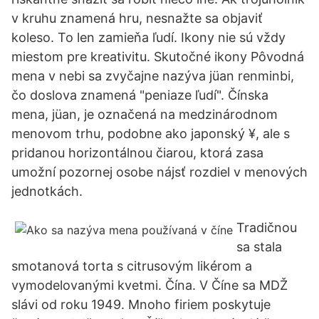
v kruhu znamená hru, nesnažte sa objaviť
koleso. To len zamieňa ľudí. Ikony nie sú vždy
miestom pre kreativitu. Skutočné ikony Pôvodná
mena v nebi sa zvyčajne nazýva jüan renminbi,
čo doslova znamená "peniaze ľudí". Čínska
mena, jüan, je označená na medzinárodnom
menovom trhu, podobne ako japonský ¥, ale s
pridanou horizontálnou čiarou, ktorá zasa
umožní pozornej osobe nájsť rozdiel v menových
jednotkách.
Tradičnou
sa stala
smotanová torta s citrusovým likérom a
vymodelovanými kvetmi. Čína. V Číne sa MDŽ
slávi od roku 1949. Mnoho firiem poskytuje