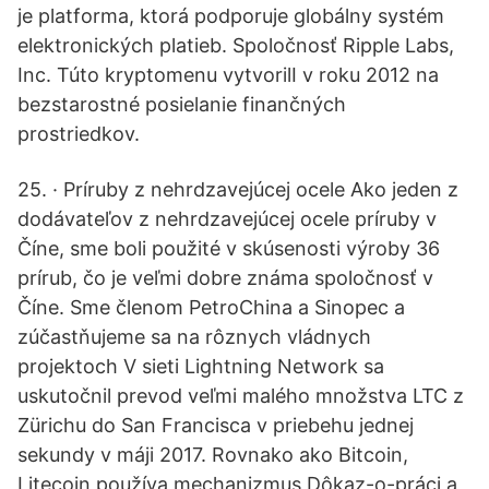
je platforma, ktorá podporuje globálny systém
elektronických platieb. Spoločnosť Ripple Labs,
Inc. Túto kryptomenu vytvorilI v roku 2012 na
bezstarostné posielanie finančných
prostriedkov.
25. · Príruby z nehrdzavejúcej ocele Ako jeden z
dodávateľov z nehrdzavejúcej ocele príruby v
Číne, sme boli použité v skúsenosti výroby 36
prírub, čo je veľmi dobre známa spoločnosť v
Číne. Sme členom PetroChina a Sinopec a
zúčastňujeme sa na rôznych vládnych
projektoch V sieti Lightning Network sa
uskutočnil prevod veľmi malého množstva LTC z
Zürichu do San Francisca v priebehu jednej
sekundy v máji 2017. Rovnako ako Bitcoin,
Litecoin používa mechanizmus Dôkaz-o-práci a