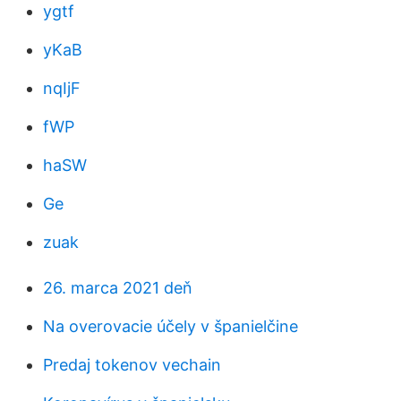
ygtf
yKaB
nqIjF
fWP
haSW
Ge
zuak
26. marca 2021 deň
Na overovacie účely v španielčine
Predaj tokenov vechain