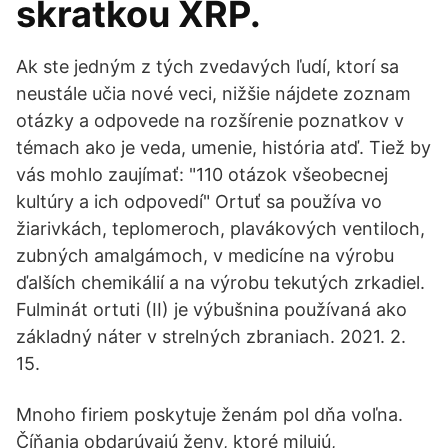
skratkou XRP.
Ak ste jedným z tých zvedavých ľudí, ktorí sa
neustále učia nové veci, nižšie nájdete zoznam
otázky a odpovede na rozšírenie poznatkov v
témach ako je veda, umenie, história atď. Tiež by
vás mohlo zaujímať: "110 otázok všeobecnej
kultúry a ich odpovedí" Ortuť sa používa vo
žiarivkách, teplomeroch, plavákových ventiloch,
zubných amalgámoch, v medicíne na výrobu
ďalších chemikálií a na výrobu tekutých zrkadiel.
Fulminát ortuti (II) je výbušnina používaná ako
základný náter v strelných zbraniach. 2021. 2.
15.
Mnoho firiem poskytuje ženám pol dňa voľna.
Číňania obdarúvajú ženy, ktoré milujú,