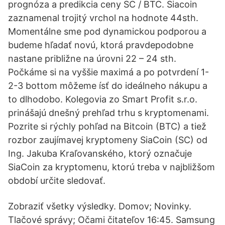
prognóza a predikcia ceny SC / BTC. Siacoin
zaznamenal trojitý vrchol na hodnote 44sth.
Momentálne sme pod dynamickou podporou a
budeme hľadať novú, ktorá pravdepodobne
nastane približne na úrovni 22 – 24 sth.
Počkáme si na vyššie maximá a po potvrdení 1-
2-3 bottom môžeme ísť do ideálneho nákupu a
to dlhodobo. Kolegovia zo Smart Profit s.r.o.
prinášajú dnešný prehľad trhu s kryptomenami.
Pozrite si rýchly pohľad na Bitcoin (BTC) a tiež
rozbor zaujímavej kryptomeny SiaCoin (SC) od
Ing. Jakuba Kraľovanského, ktorý označuje
SiaCoin za kryptomenu, ktorú treba v najbližšom
období určite sledovať.
Zobraziť všetky výsledky. Domov; Novinky.
Tlačové správy; Očami čitateľov 16:45. Samsung