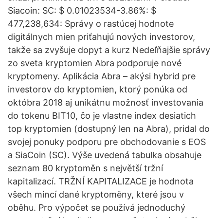
Siacoin: SC: $ 0.01023534-3.86%: $
477,238,634: Správy o rastúcej hodnote
digitálnych mien priťahujú nových investorov,
takže sa zvyšuje dopyt a kurz Nedeľňajšie správy
zo sveta kryptomien Abra podporuje nové
kryptomeny. Aplikácia Abra – akýsi hybrid pre
investorov do kryptomien, ktorý ponúka od
októbra 2018 aj unikátnu možnosť investovania
do tokenu BIT10, čo je vlastne index desiatich
top kryptomien (dostupný len na Abra), pridal do
svojej ponuky podporu pre obchodovanie s EOS
a SiaCoin (SC). Výše uvedená tabulka obsahuje
seznam 80 kryptoměn s největší tržní
kapitalizací. TRŽNÍ KAPITALIZACE je hodnota
všech mincí dané kryptoměny, které jsou v
oběhu. Pro výpočet se používá jednoduchý