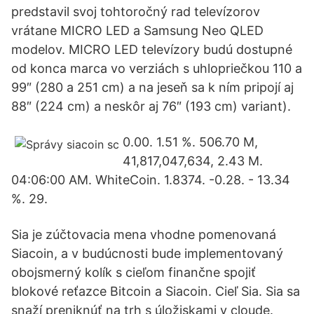
predstavil svoj tohtoročný rad televízorov
vrátane MICRO LED a Samsung Neo QLED
modelov. MICRO LED televízory budú dostupné
od konca marca vo verziách s uhlopriečkou 110 a
99″ (280 a 251 cm) a na jeseň sa k ním pripojí aj
88″ (224 cm) a neskôr aj 76″ (193 cm) variant).
0.00. 1.51 %. 506.70 M,
41,817,047,634, 2.43 M.
04:06:00 AM. WhiteCoin. 1.8374. -0.28. - 13.34
%. 29.
Sia je zúčtovacia mena vhodne pomenovaná
Siacoin, a v budúcnosti bude implementovaný
obojsmerný kolík s cieľom finančne spojiť
blokové reťazce Bitcoin a Siacoin. Cieľ Sia. Sia sa
snaží preniknúť na trh s úložiskami v cloude.