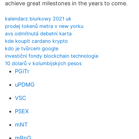
achieve great milestones in the years to come.
kalendarz biurkowy 2021 uk
prodej tokenů metra v new yorku
avs odmítnutá debetní karta
kde koupit cardano krypto
kdo je tvůrcem google
investiční fondy blockchain technologie
10 dolarů v kolumbijských pesos
PGiTr
uPDMG
VSC
PSEX
mNT
mRnG