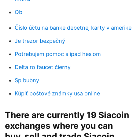
Qb
Číslo účtu na banke debetnej karty v amerike
Je trezor bezpečný
Potrebujem pomoc s ipad heslom
Delta ro faucet čierny
Sp bubny
Kúpiť poštové známky usa online
There are currently 19 Siacoin
exchanges where you can
buy, sell and trade Siacoin