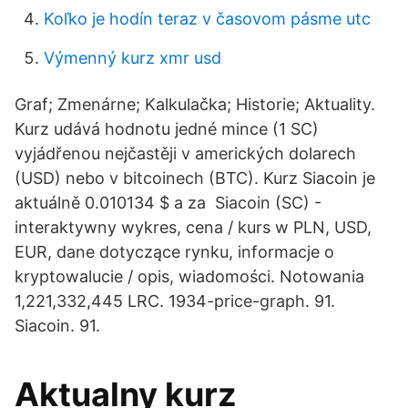
Koľko je hodín teraz v časovom pásme utc
Výmenný kurz xmr usd
Graf; Zmenárne; Kalkulačka; Historie; Aktuality.
Kurz udává hodnotu jedné mince (1 SC)
vyjádřenou nejčastěji v amerických dolarech
(USD) nebo v bitcoinech (BTC). Kurz Siacoin je
aktuálně 0.010134 $ a za Siacoin (SC) -
interaktywny wykres, cena / kurs w PLN, USD,
EUR, dane dotyczące rynku, informacje o
kryptowalucie / opis, wiadomości. Notowania
1,221,332,445 LRC. 1934-price-graph. 91.
Siacoin. 91.
Aktualny kurz