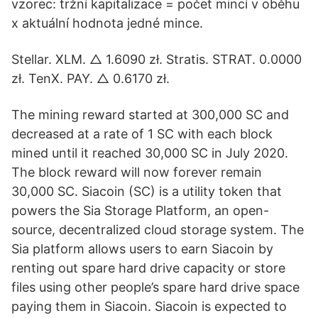
vzorec: tržní kapitalizace = počet mincí v oběhu
x aktuální hodnota jedné mince.
Stellar. XLM. △ 1.6090 zł. Stratis. STRAT. 0.0000
zł. TenX. PAY. △ 0.6170 zł.
The mining reward started at 300,000 SC and
decreased at a rate of 1 SC with each block
mined until it reached 30,000 SC in July 2020.
The block reward will now forever remain
30,000 SC. Siacoin (SC) is a utility token that
powers the Sia Storage Platform, an open-
source, decentralized cloud storage system. The
Sia platform allows users to earn Siacoin by
renting out spare hard drive capacity or store
files using other people’s spare hard drive space
paying them in Siacoin. Siacoin is expected to